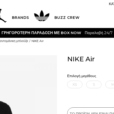
ΚΑ
BRANDS
BUZZ CREW
C
οντομάνικη μπλούζα
NIKE Air
NIKE Air
Επιλογή μεγέθους
XS
S
ΤΟ ΠΡΟΪΌΝ ΔΕΝ ΕΊΝΑΙ 