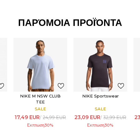
ΠΑΡΌΜΟΙΑ ΠΡΟΪΌΝΤΑ
NIKE M NSW CLUB
NIKE Sportswear
TEE
SALE
SALE
17,49
EUR
23,09
EUR
2
24,99
EUR
32,99
EUR
Εκπτωση
30
%
Εκπτωση
30
%