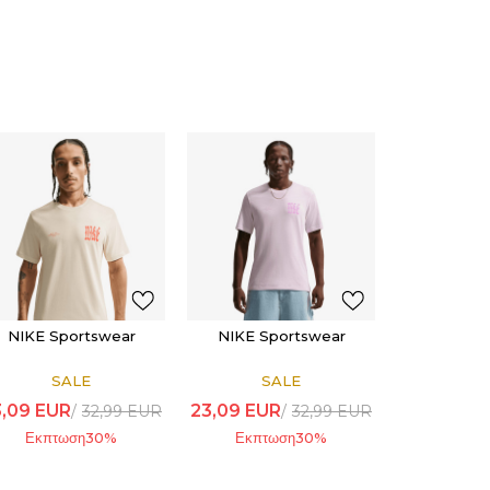
NIKE Sportswear
NIKE Sportswear
SALE
SALE
3,09
EUR
23,09
EUR
32,99
EUR
32,99
EUR
Εκπτωση
30
%
Εκπτωση
30
%