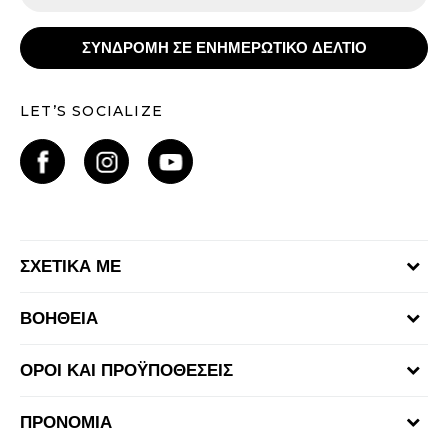
ΣΥΝΔΡΟΜΗ ΣΕ ΕΝΗΜΕΡΩΤΙΚΟ ΔΕΛΤΙΟ
LET’S SOCIALIZE
ΣΧΕΤΙΚΑ ΜΕ
Γίνε μέλος της ομάδας
ΒΟΗΘΕΙΑ
Επικοινωνία
Συχνές ερωτήσεις
Καταστήματα
ΟΡΟΙ ΚΑΙ ΠΡΟΫΠΟΘΕΣΕΙΣ
Επιστροφή Χρημάτων
Όροι αγορών και χρήσης
Αποστολή & Παράδοση
ΠΡΟΝΟΜΙΑ
Πολιτική Προσωπικών Δεδομένων Ιστοτόπου
Παρακολούθηση της παραγγελίας