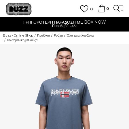
0
0
ΓΡΗΓΟΡΟΤΕΡΗ ΠΑΡΑΔΟΣΗ ΜΕ BOX NOW
Παραλαβή 24/7
Buzz - Online Shop
Προϊόντα
Ρούχα
Όλα τα μπλουζάκια
Κοντομάνικη μπλούζα