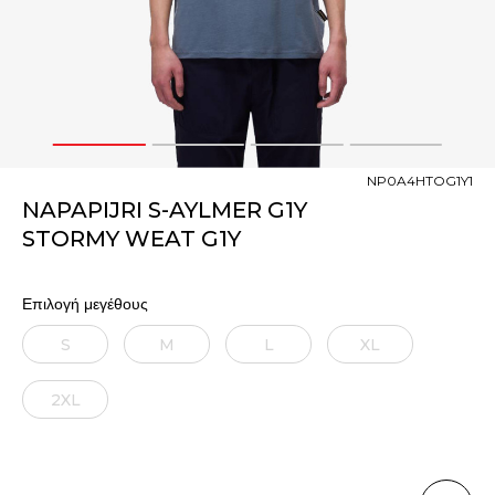
1
2
3
4
NP0A4HTOG1Y1
NAPAPIJRI S-AYLMER G1Y
STORMY WEAT G1Y
Επιλογή μεγέθους
S
M
L
XL
2XL