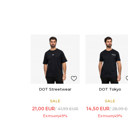
DOT Streetwear
DOT Tokyo
SALE
SALE
21,00
EUR
14,50
EUR
41,99
EUR
28,99
E
Εκπτωση
49
%
Εκπτωση
49
%