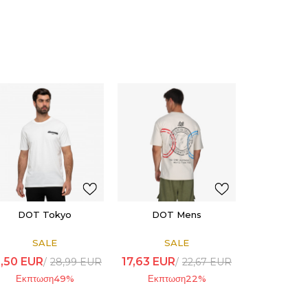
DOT Tokyo
DOT Mens
SALE
SALE
,50
EUR
17,63
EUR
28,99
EUR
22,67
EUR
Εκπτωση
49
%
Εκπτωση
22
%