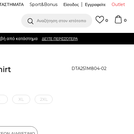
ΤΑΣΤΗΜΑΤΑ
Sport&Bonus
Είσοδος
Εγγραφείτε
Outlet
0
Αναζήτηση στον ιστότοπο
0
ΌΤΕΡΑ
irt
DTA251M804-02
L
XL
2XL
ΠΛΈΟΝ ΔΙΑΘΈΣΙΜΟ