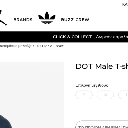
ΚΑ
BRANDS
BUZZ CREW
K & COLLECT
Δωρεάν παραλαβή από κατάστημα
ΔΕΊΤΕ ΠΕΡΙΣΣ
οντομάνικη μπλούζα
DOT Male T-shirt
DOT Male T-sh
Επιλογή μεγέθους
S
M
ΤΟ ΠΡΟΪΌΝ ΔΕΝ ΕΊΝΑΙ 