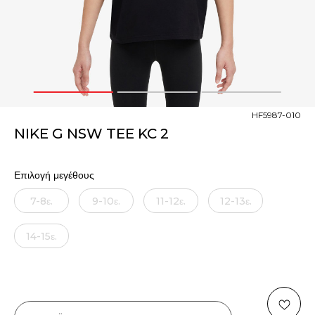
1
2
3
HF5987-010
NIKE G NSW TEE KC 2
Επιλογή μεγέθους
7-8ε.
9-10ε.
11-12ε.
12-13ε.
14-15ε.