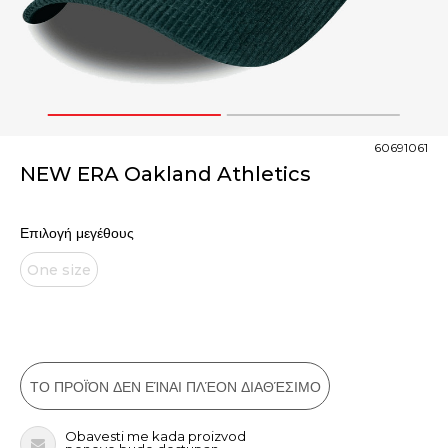
1
2
60691061
NEW ERA Oakland Athletics
Επιλογή μεγέθους
One size
ΤΟ ΠΡΟΪΌΝ ΔΕΝ ΕΊΝΑΙ ΠΛΈΟΝ ΔΙΑΘΈΣΙΜΟ
Obavesti me kada proizvod