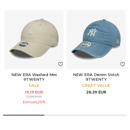
NEW ERA Washed Mini
NEW ERA Denim Stitch
9TWENTY
9TWENTY
SALE
GREAT VALUE
19,19
EUR
26,39
EUR
23,99
EUR
Εκπτωση
20
%