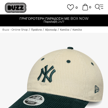
0
0
ΓΡΗΓΟΡΟΤΕΡΗ ΠΑΡΑΔΟΣΗ ΜΕ BOX NOW
Παραλαβή 24/7
Buzz - Online Shop
Προϊόντα
Αξεσουάρ
Καπέλα
Καπέλα