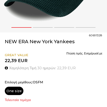
1
2
3
4
60691328
NEW ERA New York Yankees
Πτώση τιμής; Ενημέρωσέ με
GREAT VALUE
22,39
EUR
Χαμηλότερη Τιμή 30 ημερών:
22,39
EUR
Επιλογή μεγέθους:OSFM
One size
Τελευταία τεμάχια