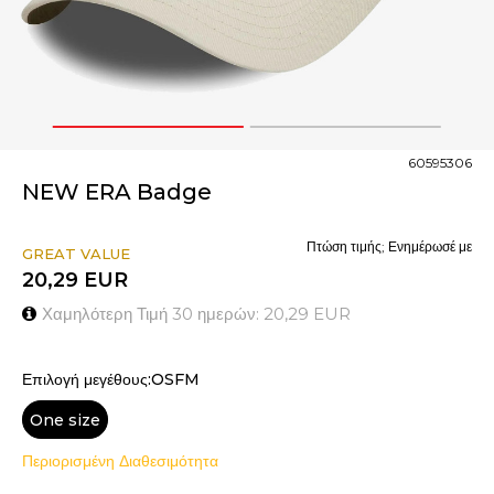
1
2
60595306
NEW ERA Badge
Πτώση τιμής; Ενημέρωσέ με
GREAT VALUE
20,29
EUR
Χαμηλότερη Τιμή 30 ημερών:
20,29
EUR
Επιλογή μεγέθους:OSFM
One size
Περιορισμένη Διαθεσιμότητα