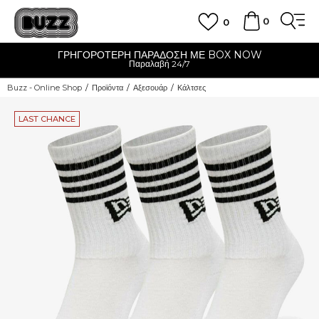
0
0
ΓΡΗΓΟΡΟΤΕΡΗ ΠΑΡΑΔΟΣΗ ΜΕ BOX NOW
Παραλαβή 24/7
Buzz - Online Shop
Προϊόντα
Αξεσουάρ
Κάλτσες
LAST CHANCE