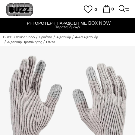
0
0
ΓΡΗΓΟΡΟΤΕΡΗ ΠΑΡΑΔΟΣΗ ΜΕ BOX NOW
Παραλαβή 24/7
Buzz - Online Shop
Προϊόντα
Αξεσουάρ
Άλλα Αξεσουάρ
Αξεσουάρ Προπόνησης
Γάντια