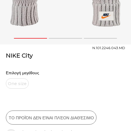
1
2
3
N.101.2246.043.MD
NIKE City
Επιλογή μεγέθους
One size
ΤΟ ΠΡΟΪΌΝ ΔΕΝ ΕΊΝΑΙ ΠΛΈΟΝ ΔΙΑΘΈΣΙΜΟ