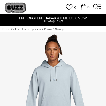
0
0
ΓΡΗΓΟΡΟΤΕΡΗ ΠΑΡΑΔΟΣΗ ΜΕ BOX NOW
Παραλαβή 24/7
Buzz - Online Shop
Προϊόντα
Ρούχα
Φούτερ