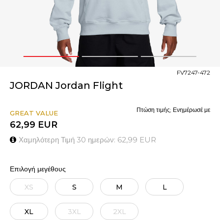
1
2
3
FV7247-472
JORDAN Jordan Flight
Πτώση τιμής; Ενημέρωσέ με
GREAT VALUE
62,99
EUR
Χαμηλότερη Τιμή 30 ημερών:
62,99
EUR
Επιλογή μεγέθους
XS
S
M
L
XL
3XL
2XL