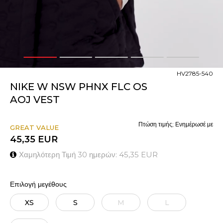
1
2
3
4
5
HV2785-540
NIKE W NSW PHNX FLC OS
AOJ VEST
Πτώση τιμής; Ενημέρωσέ με
GREAT VALUE
45,35
EUR
Χαμηλότερη Τιμή 30 ημερών:
45,35
EUR
Επιλογή μεγέθους
XS
S
M
L