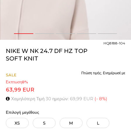
1
2
3
4
5
HQ8188-104
NIKE W NK 24.7 DF HZ TOP
SOFT KNIT
Πτώση τιμής; Ενημέρωσέ με
SALE
Εκπτωση
8
%
63,99
EUR
Χαμηλότερη Τιμή 30 ημερών:
69,99
EUR
(
-
8
%
)
Επιλογή μεγέθους
XS
S
M
L