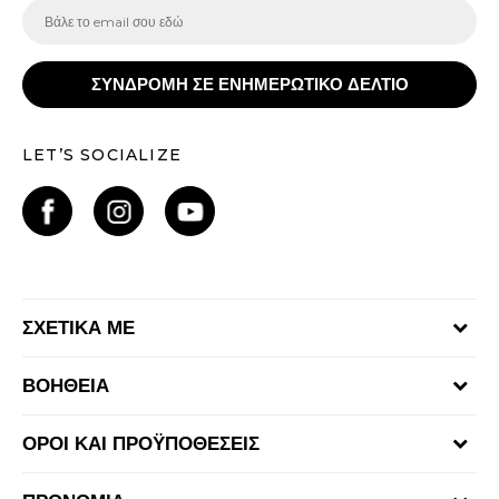
ΣΥΝΔΡΟΜΗ ΣΕ ΕΝΗΜΕΡΩΤΙΚΟ ΔΕΛΤΙΟ
LET’S SOCIALIZE
ΣΧΕΤΙΚΑ ΜΕ
Γίνε μέλος της ομάδας
ΒΟΗΘΕΙΑ
Επικοινωνία
Συχνές ερωτήσεις
Καταστήματα
ΟΡΟΙ ΚΑΙ ΠΡΟΫΠΟΘΕΣΕΙΣ
Επιστροφή Χρημάτων
Όροι αγορών και χρήσης
Αποστολή & Παράδοση