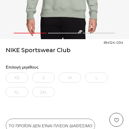
1
2
3
IB4124-034
NIKE Sportswear Club
Επιλογή μεγέθους
XS
S
M
L
XL
2XL
ΤΟ ΠΡΟΪΌΝ ΔΕΝ ΕΊΝΑΙ ΠΛΈΟΝ ΔΙΑΘΈΣΙΜΟ