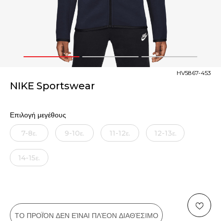
1
2
3
HV5867-453
NIKE Sportswear
Επιλογή μεγέθους
7-8ε.
9-10ε.
11-12ε.
12-13ε.
14-15ε.
ΤΟ ΠΡΟΪΌΝ ΔΕΝ ΕΊΝΑΙ ΠΛΈΟΝ ΔΙΑΘΈΣΙΜΟ