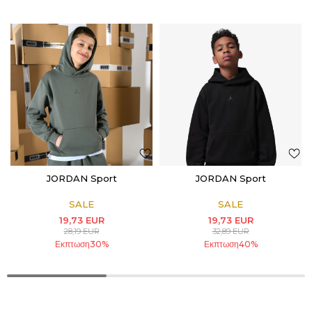
JORDAN Sport
JORDAN Sport
SALE
SALE
19,73
EUR
19,73
EUR
28,19
EUR
32,89
EUR
Εκπτωση
30
%
Εκπτωση
40
%