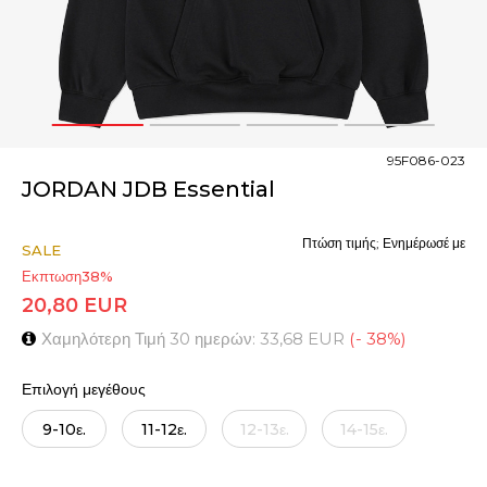
1
2
3
4
95F086-023
JORDAN JDB Essential
Πτώση τιμής; Ενημέρωσέ με
SALE
Εκπτωση
38
%
20,80
EUR
Χαμηλότερη Τιμή 30 ημερών:
33,68
EUR
(
-
38
%
)
Επιλογή μεγέθους
9-10ε.
11-12ε.
12-13ε.
14-15ε.