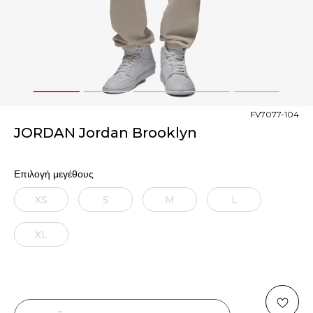
1
2
3
4
5
FV7077-104
JORDAN Jordan Brooklyn
Επιλογή μεγέθους
XS
S
M
L
XL