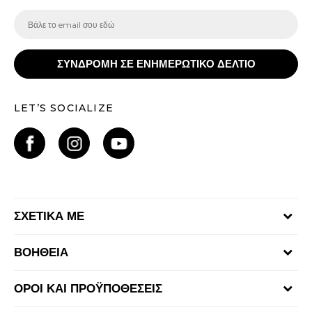
ΣΥΝΔΡΟΜΗ ΣΕ ΕΝΗΜΕΡΩΤΙΚΟ ΔΕΛΤΙΟ
LET’S SOCIALIZE
ΣΧΕΤΙΚΑ ΜΕ
Γίνε μέλος της ομάδας
ΒΟΗΘΕΙΑ
Επικοινωνία
Συχνές ερωτήσεις
Καταστήματα
ΟΡΟΙ ΚΑΙ ΠΡΟΫΠΟΘΕΣΕΙΣ
Επιστροφή Χρημάτων