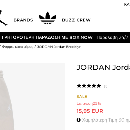
ΚΑ
BRANDS
BUZZ CREW
ΓΡΗΓΟΡΟΤΕΡΗ ΠΑΡΑΔΟΣΗ ΜΕ BOX NOW
Παραλαβή 24/7
Φόρμες κάτω μέρος
JORDAN Jordan Brooklyn
JORDAN Jord
1
SALE
Εκπτωση
25
%
15,95
EUR
Χαμηλότερη Τιμή 30 η