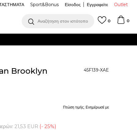
ΤΑΣΤΗΜΑΤΑ
Sport&Bonus
Είσοδος
Εγγραφείτε
Outlet
0
Αναζήτηση στον ιστότοπο
0
an Brooklyn
45F139-XAE
Πτώση τιμής; Ενημέρωσέ με
μερών:
21,53
EUR
(
-
25
%
)