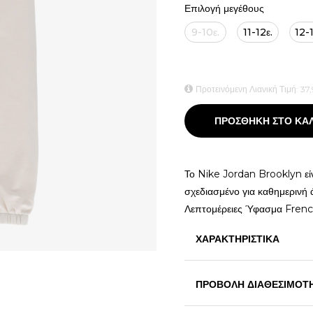
Επιλογή μεγέθους
9-10ε.
11-12ε.
12-1
Προτεινόμενη Λιανική Τιμή:
37,
ΠΡΟΣΘΗΚΗ ΣΤΟ ΚΑ
Το Nike Jordan Brooklyn είν
σχεδιασμένο για καθημερινή ά
Λεπτομέρειες Ύφασμα Frenc
ΧΑΡΑΚΤΗΡΙΣΤΙΚΑ
ΠΡΟΒΟΛΗ ΔΙΑΘΕΣΙΜΟΤ