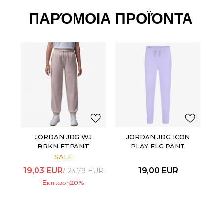
ΠΑΡΌΜΟΙΑ ΠΡΟΪΌΝΤΑ
JORDAN JDG WJ
JORDAN JDG ICON
BRKN FTPANT
PLAY FLC PANT
SALE
19,03
EUR
19,00
EUR
23,79
EUR
Εκπτωση
20
%