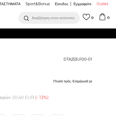
ΤΑΣΤΗΜΑΤΑ
Sport&Bonus
Είσοδος
Εγγραφείτε
Outlet
0
Αναζήτηση στον ιστότοπο
0
DTA253U100-01
Πτώση τιμής; Ενημέρωσέ με
μερών:
20,40
EUR
(
-
13
%
)