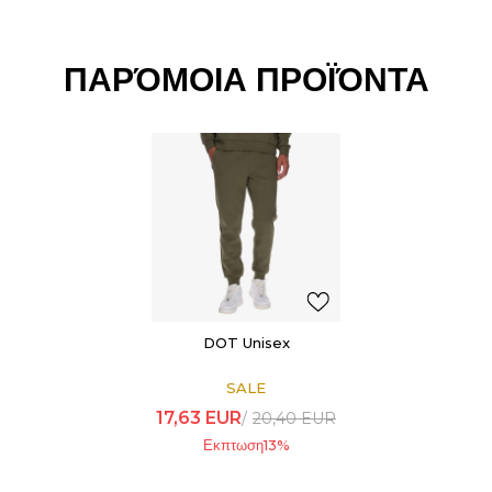
ΠΑΡΌΜΟΙΑ ΠΡΟΪΌΝΤΑ
DOT Unisex
SALE
17,63
EUR
20,40
EUR
Εκπτωση
13
%