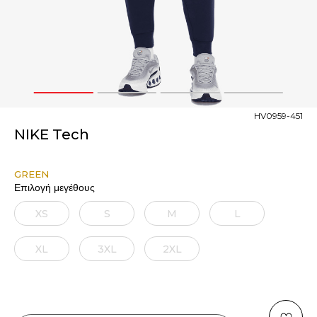
1
2
3
4
HV0959-451
NIKE Tech
GREEN
Επιλογή μεγέθους
XS
S
M
L
XL
3XL
2XL