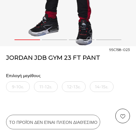
1
2
3
4
95C158-023
JORDAN JDB GYM 23 FT PANT
Επιλογή μεγέθους
9-10ε.
11-12ε.
12-13ε.
14-15ε.
ΤΟ ΠΡΟΪΌΝ ΔΕΝ ΕΊΝΑΙ ΠΛΈΟΝ ΔΙΑΘΈΣΙΜΟ