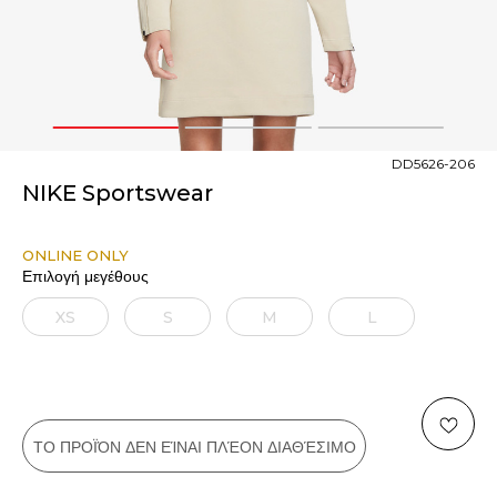
1
2
3
DD5626-206
NIKE Sportswear
ONLINE ONLY
Επιλογή μεγέθους
XS
S
M
L
ΤΟ ΠΡΟΪΌΝ ΔΕΝ ΕΊΝΑΙ ΠΛΈΟΝ ΔΙΑΘΈΣΙΜΟ