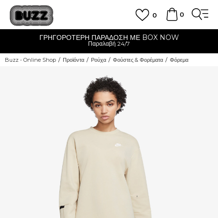
0
0
ΓΡΗΓΟΡΟΤΕΡΗ ΠΑΡΑΔΟΣΗ ΜΕ BOX NOW
Παραλαβή 24/7
Buzz - Online Shop
Προϊόντα
Ρούχα
Φούστες & Φορέματα
Φόρεμα