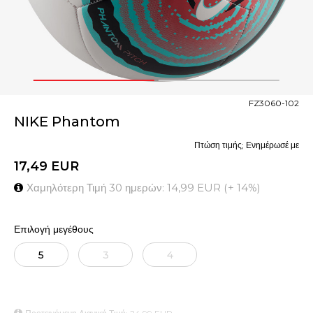
1
2
FZ3060-102
NIKE Phantom
Πτώση τιμής; Ενημέρωσέ με
17,49
EUR
Χαμηλότερη Τιμή 30 ημερών:
14,99
EUR
(
+
14
%
)
Επιλογή μεγέθους
5
3
4