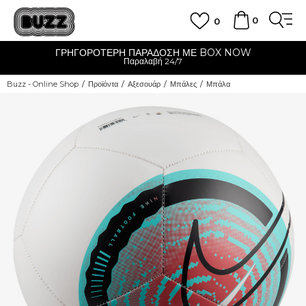
0
0
ΓΡΗΓΟΡΟΤΕΡΗ ΠΑΡΑΔΟΣΗ ΜΕ BOX NOW
Παραλαβή 24/7
Buzz - Online Shop
Προϊόντα
Αξεσουάρ
Μπάλες
Μπάλα