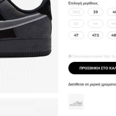
Επιλογή μεγέθους
38.5
39
4
43
44
44
47
47.5
48
Προτεινόμενη Λιανική Τιμή:
119
ΠΡΟΣΘΗΚΗ ΣΤΟ ΚΑ
Διατίθεται σε μερικά χρώματα