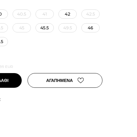
0
40.5
41
42
42.5
.5
45
45.5
49.5
46
.5
,99
EUR
ΛΑΘΙ
ΑΓΑΠΗΜΕΝΑ
: