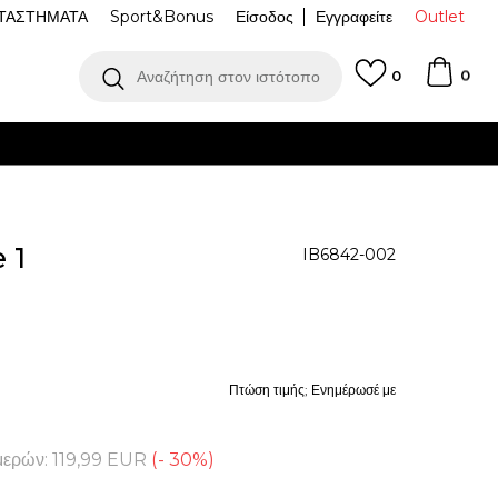
ΤΑΣΤΗΜΑΤΑ
Sport&Bonus
Είσοδος
Εγγραφείτε
Outlet
0
Αναζήτηση στον ιστότοπο
0
Δωρεάν παραλαβή από κατάστημα
ΔΕΊΤΕ ΠΕΡΙΣΣΌΤΕΡΑ
 1
IB6842-002
Πτώση τιμής; Ενημέρωσέ με
μερών:
119,99
EUR
(
-
30
%
)