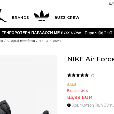
ΚΑ
BRANDS
BUZZ CREW
CLICK & COLLECT
ια
Αθλητικά παπούτσια
NIKE Air Force 1
NIKE Air Force
1
SALE
Εκπτωση
30
%
83,99
EUR
Χαμηλότερη Τιμή 30 η