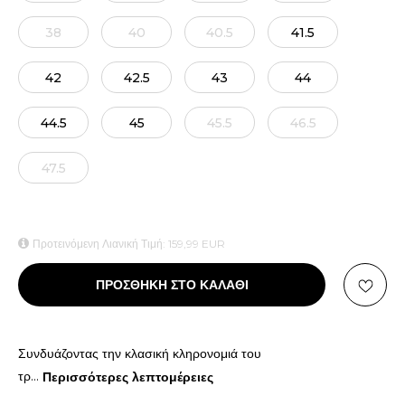
38
40
40.5
41.5
42
42.5
43
44
44.5
45
45.5
46.5
47.5
Προτεινόμενη Λιανική Τιμή:
159,99
EUR
ΠΡΟΣΘΗΚΗ ΣΤΟ ΚΑΛΑΘΙ
Συνδυάζοντας την κλασική κληρονομιά του
τρ
...
Περισσότερες λεπτομέρειες