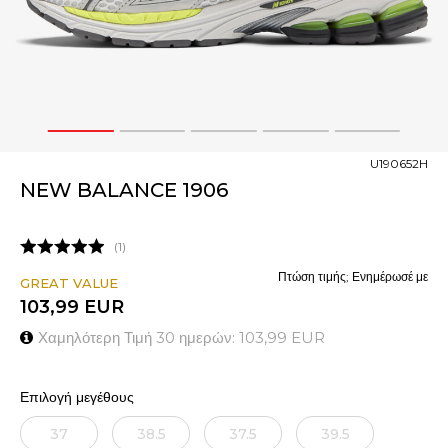
1
2
3
4
5
U190652H
NEW BALANCE 1906
1
Πτώση τιμής; Ενημέρωσέ με
GREAT VALUE
103,99
EUR
Χαμηλότερη Τιμή 30 ημερών:
103,99
EUR
Επιλογή μεγέθους
37
38.5
37.5
39.5