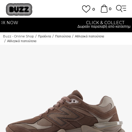
0
0
CLICK & COLLECT
Δωρεάν παραλαβή από κατάστημα
Buzz - Online Shop
Προϊόντα
Παπούτσια
Αθλητικά παπούτσια
Αθλητικά παπούτσια