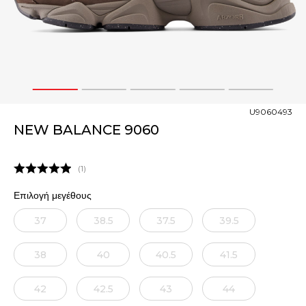
1
2
3
4
5
U9060493
NEW BALANCE 9060
1
Επιλογή μεγέθους
37
38.5
37.5
39.5
38
40
40.5
41.5
42
42.5
43
44