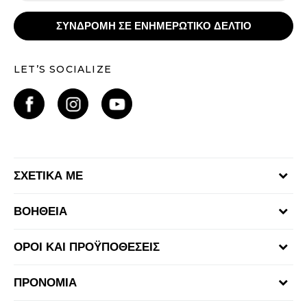
ΣΥΝΔΡΟΜΗ ΣΕ ΕΝΗΜΕΡΩΤΙΚΟ ΔΕΛΤΙΟ
LET’S SOCIALIZE
ΣΧΕΤΙΚΑ ΜΕ
Γίνε μέλος της ομάδας
ΒΟΗΘΕΙΑ
Επικοινωνία
Συχνές ερωτήσεις
Καταστήματα
ΟΡΟΙ ΚΑΙ ΠΡΟΫΠΟΘΕΣΕΙΣ
Επιστροφή Χρημάτων
Όροι αγορών και χρήσης
Αποστολή & Παράδοση
ΠΡΟΝΟΜΙΑ
Πολιτική Προσωπικών Δεδομένων Ιστοτόπου
Παρακολούθηση της παραγγελίας