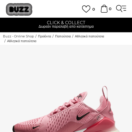
0
0
CLICK & COLLECT
Δωρεάν παραλαβή από κατάστημα
Buzz - Online Shop
Προϊόντα
Παπούτσια
Αθλητικά παπούτσια
Αθλητικά παπούτσια