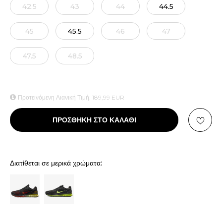
42.5
43
44
44.5
45
45.5
46
47
47.5
48.5
Προτεινόμενη Λιανική Τιμή:
189,99
EUR
ΠΡΟΣΘΗΚΗ ΣΤΟ ΚΑΛΑΘΙ
Διατίθεται σε μερικά χρώματα: