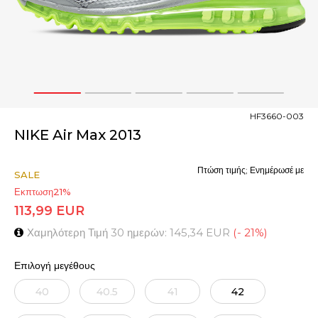
1
2
3
4
5
HF3660-003
NIKE Air Max 2013
Πτώση τιμής; Ενημέρωσέ με
SALE
Εκπτωση
21
%
113,99
EUR
Χαμηλότερη Τιμή 30 ημερών:
145,34
EUR
(
-
21
%
)
Επιλογή μεγέθους
40
40.5
41
42