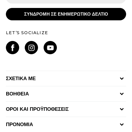
ΣΥΝΔΡΟΜΗ ΣΕ ΕΝΗΜΕΡΩΤΙΚΟ ΔΕΛΤΙΟ
LET’S SOCIALIZE
ΣΧΕΤΙΚΑ ΜΕ
Γίνε μέλος της ομάδας
ΒΟΗΘΕΙΑ
Επικοινωνία
Συχνές ερωτήσεις
Καταστήματα
ΟΡΟΙ ΚΑΙ ΠΡΟΫΠΟΘΕΣΕΙΣ
Επιστροφή Χρημάτων
Όροι αγορών και χρήσης
Αποστολή & Παράδοση
ΠΡΟΝΟΜΙΑ
Πολιτική Προσωπικών Δεδομένων Ιστοτόπου
Παρακολούθηση της παραγγελίας