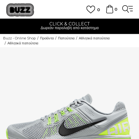
0
0
CLICK & COLLECT
Δωρεάν παραλαβή από κατάστημα
Buzz - Online Shop
Προϊόντα
Παπούτσια
Αθλητικά παπούτσια
Αθλητικά παπούτσια