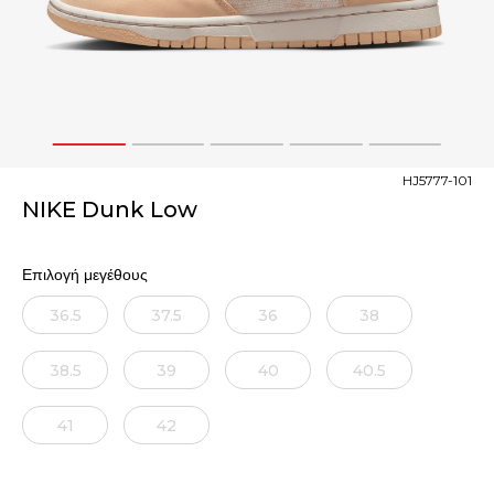
1
2
3
4
5
HJ5777-101
NIKE Dunk Low
Επιλογή μεγέθους
36.5
37.5
36
38
38.5
39
40
40.5
41
42