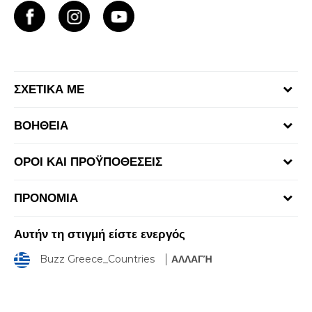
ΣΧΕΤΙΚΑ ΜΕ
Γίνε μέλος της ομάδας
ΒΟΗΘΕΙΑ
Επικοινωνία
Συχνές ερωτήσεις
Καταστήματα
ΟΡΟΙ ΚΑΙ ΠΡΟΫΠΟΘΕΣΕΙΣ
Επιστροφή Χρημάτων
Όροι αγορών και χρήσης
Αποστολή & Παράδοση
ΠΡΟΝΟΜΙΑ
Πολιτική Προσωπικών Δεδομένων Ιστοτόπου
Παρακολούθηση της παραγγελίας
Πρόγραμμα Sport&Bonus
Πολιτική cookies
Αυτήν τη στιγμή είστε ενεργός
Κανόνες Sport & Bonus
Όροι επιστροφών
Buzz Greece_Countries
ΑΛΛΑΓΉ
Όροι Χρήσης Κάρτας Δώρου - Giftcard
Επιστροφές & Αλλαγές
Klarna Faq
Κανόνες της εταιρείας