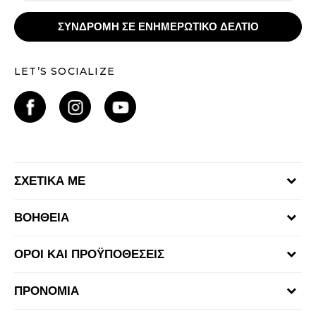
ΣΥΝΔΡΟΜΗ ΣΕ ΕΝΗΜΕΡΩΤΙΚΟ ΔΕΛΤΙΟ
LET’S SOCIALIZE
ΣΧΕΤΙΚΑ ΜΕ
Γίνε μέλος της ομάδας
ΒΟΗΘΕΙΑ
Επικοινωνία
Συχνές ερωτήσεις
Καταστήματα
ΟΡΟΙ ΚΑΙ ΠΡΟΫΠΟΘΕΣΕΙΣ
Επιστροφή Χρημάτων
Όροι αγορών και χρήσης
Αποστολή & Παράδοση
ΠΡΟΝΟΜΙΑ
Πολιτική Προσωπικών Δεδομένων Ιστοτόπου
Παρακολούθηση της παραγγελίας