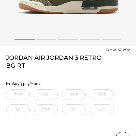
1
2
3
4
5
DM0967-202
JORDAN AIR JORDAN 3 RETRO
BG RT
Επιλογή μεγέθους
35.5
36
36.5
37.5
38
38.5
39
40