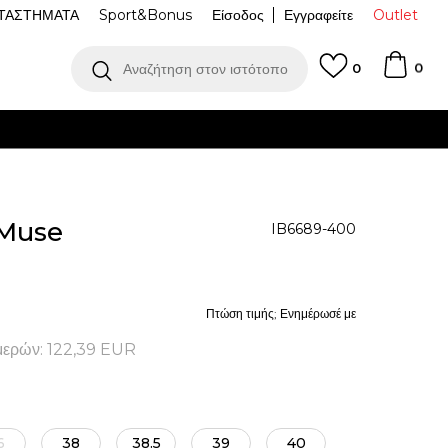
ΤΑΣΤΗΜΑΤΑ
Sport&Bonus
Είσοδος
Εγγραφείτε
Outlet
0
Αναζήτηση στον ιστότοπο
0
CT
Δωρεάν παραλαβή από κατάστημα
ΔΕΊΤΕ ΠΕΡΙΣΣΌΤΕΡΑ
 Muse
IB6689-400
Πτώση τιμής; Ενημέρωσέ με
μερών:
122,39
EUR
6
38
38.5
39
40