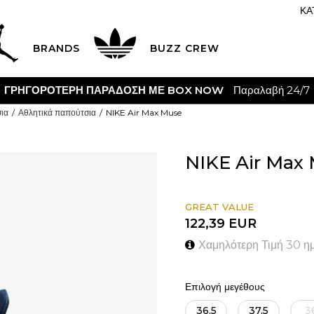
ΚΑ
BRANDS
BUZZ CREW
CLICK & COLLE
ια
Αθλητικά παπούτσια
NIKE Air Max Muse
NIKE Air Max
GREAT VALUE
122,39
EUR
Χαμηλότερη Τιμή 30 η
Επιλογή μεγέθους
36.5
37.5
3