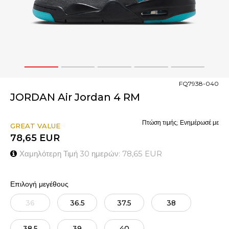
1
2
3
4
5
FQ7938-040
JORDAN Air Jordan 4 RM
Πτώση τιμής; Ενημέρωσέ με
GREAT VALUE
78,65
EUR
Χαμηλότερη Τιμή 30 ημερών:
78,65
EUR
Επιλογή μεγέθους
36
36.5
37.5
38
38.5
39
40