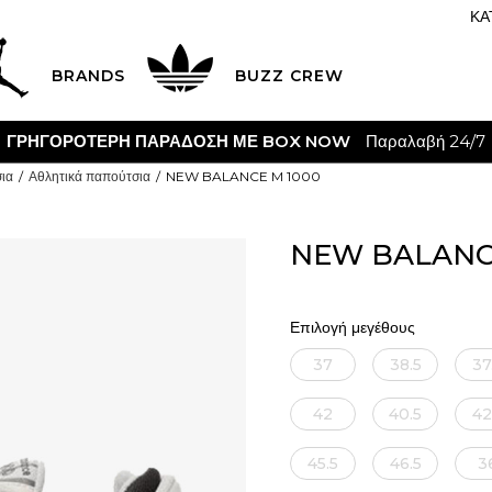
ΚΑ
BRANDS
BUZZ CREW
ΓΡΗΓΟΡΟΤΕΡΗ ΠΑΡΑΔΟΣΗ ΜΕ BOX NOW
Παραλαβή 24/7
ια
Αθλητικά παπούτσια
NEW BALANCE M 1000
NEW BALANC
Επιλογή μεγέθους
37
38.5
37
42
40.5
42
45.5
46.5
3