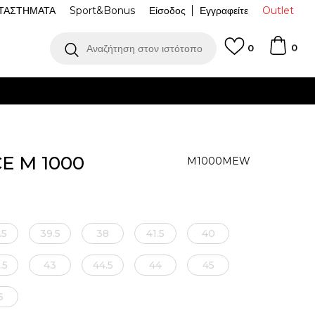
ΤΑΣΤΗΜΑΤΑ
Sport&Bonus
Είσοδος
Εγγραφείτε
Outlet
0
Αναζήτηση στον ιστότοπο
0
E M 1000
M1000MEW
.5
39.5
38
41.5
40
.5
43
44.5
44
45
6