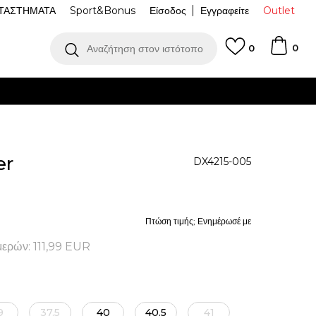
ΤΑΣΤΗΜΑΤΑ
Sport&Bonus
Είσοδος
Εγγραφείτε
Outlet
0
Αναζήτηση στον ιστότοπο
0
er
DX4215-005
Πτώση τιμής; Ενημέρωσέ με
μερών:
111,99
EUR
9
37.5
40
40.5
41