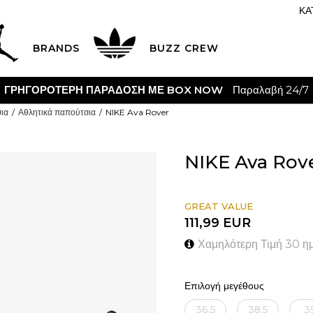
ΚΑ
BRANDS
BUZZ CREW
ΓΡΗΓΟΡΟΤΕΡΗ ΠΑΡΑΔΟΣΗ ΜΕ BOX NOW
Παραλαβή 24/7
ια
Αθλητικά παπούτσια
NIKE Ava Rover
NIKE Ava Rov
GREAT VALUE
111,99
EUR
Χαμηλότερη Τιμή 30 η
Επιλογή μεγέθους
36.5
38.5
3