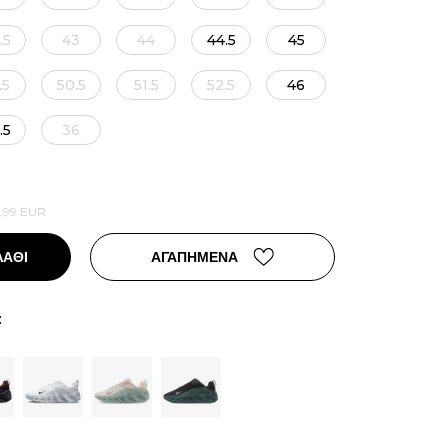
.5
43
44
44.5
45
.5
50.5
51.5
52.5
46
.5
36
,99
EUR
ΛΑΘΙ
ΑΓΑΠΗΜΕΝΑ
: