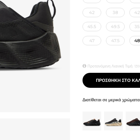
42
38
42
45.5
49.5
35
47
47.5
48
Προτεινόμενη Λιανική Τιμή:
139
ΠΡΟΣΘΗΚΗ ΣΤΟ ΚΑ
Διατίθεται σε μερικά χρώματα