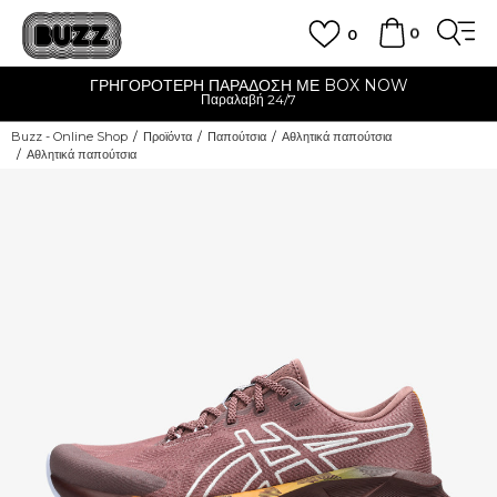
0
0
OX NOW
CLICK & COLLECT
Δωρεάν παραλαβή από κατάστημα
Buzz - Online Shop
Προϊόντα
Παπούτσια
Αθλητικά παπούτσια
Αθλητικά παπούτσια