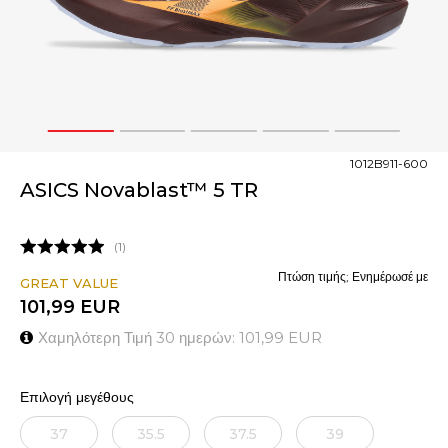
1
2
3
4
5
1012B911-600
ASICS Novablast™ 5 TR
1
Πτώση τιμής; Ενημέρωσέ με
GREAT VALUE
101,99
EUR
Χαμηλότερη Τιμή 30 ημερών:
101,99
EUR
Επιλογή μεγέθους
37
35.5
37.5
39