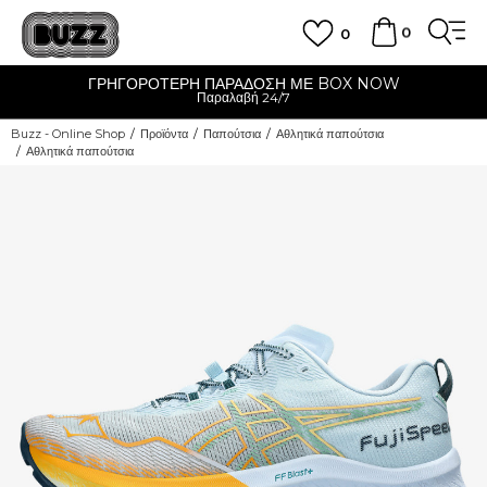
0
0
ΓΡΗΓΟΡΟΤΕΡΗ ΠΑΡΑΔΟΣΗ ΜΕ BOX NOW
Παραλαβή 24/7
Buzz - Online Shop
Προϊόντα
Παπούτσια
Αθλητικά παπούτσια
Αθλητικά παπούτσια