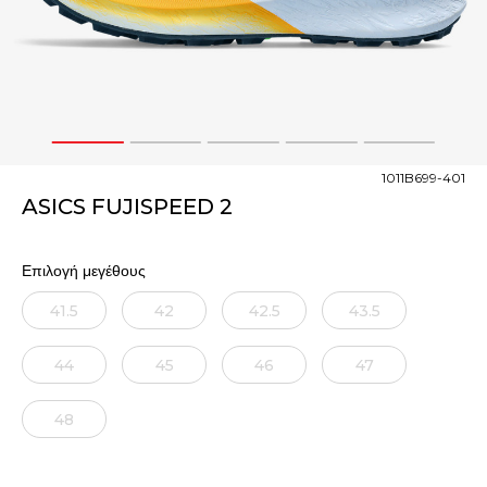
1
2
3
4
5
1011B699-401
ASICS FUJISPEED 2
Επιλογή μεγέθους
41.5
42
42.5
43.5
44
45
46
47
48