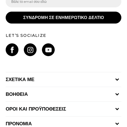
ΣΥΝΔΡΟΜΗ ΣΕ ΕΝΗΜΕΡΩΤΙΚΟ ΔΕΛΤΙΟ
LET’S SOCIALIZE
ΣΧΕΤΙΚΑ ΜΕ
Γίνε μέλος της ομάδας
ΒΟΗΘΕΙΑ
Επικοινωνία
Συχνές ερωτήσεις
Καταστήματα
ΟΡΟΙ ΚΑΙ ΠΡΟΫΠΟΘΕΣΕΙΣ
Επιστροφή Χρημάτων
Όροι αγορών και χρήσης
Αποστολή & Παράδοση
ΠΡΟΝΟΜΙΑ