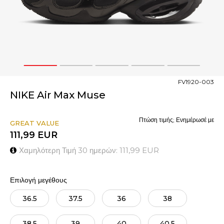
1
2
3
4
5
FV1920-003
NIKE Air Max Muse
Πτώση τιμής; Ενημέρωσέ με
GREAT VALUE
111,99
EUR
Χαμηλότερη Τιμή 30 ημερών:
111,99
EUR
Επιλογή μεγέθους
36.5
37.5
36
38
38.5
39
40
40.5