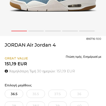
1
2
3
4
5
IB6716-100
JORDAN Air Jordan 4
Πτώση τιμής; Ενημέρωσέ με
GREAT VALUE
151,19
EUR
Χαμηλότερη Τιμή 30 ημερών:
151,19
EUR
Επιλογή μεγέθους
36.5
35.5
37.5
36
38
38.5
39
40