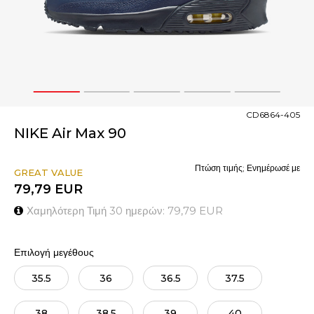
1
2
3
4
5
CD6864-405
NIKE Air Max 90
Πτώση τιμής; Ενημέρωσέ με
GREAT VALUE
79,79
EUR
Χαμηλότερη Τιμή 30 ημερών:
79,79
EUR
Επιλογή μεγέθους
35.5
36
36.5
37.5
38
38.5
39
40