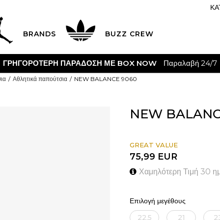
ΚΑ
BRANDS
BUZZ CREW
ΓΡΗΓΟΡΟΤΕΡΗ ΠΑΡΑΔΟΣΗ ΜΕ BOX NOW
Παραλαβή 24/7
ια
Αθλητικά παπούτσια
NEW BALANCE 9060
NEW BALANC
GREAT VALUE
75,99
EUR
Χαμηλότερη Τιμή 30 η
Επιλογή μεγέθους
22.5
21
2