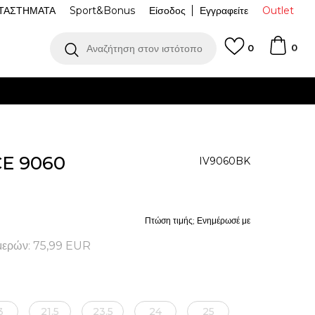
ΤΑΣΤΗΜΑΤΑ
Sport&Bonus
Είσοδος
Εγγραφείτε
Outlet
0
Αναζήτηση στον ιστότοπο
0
E 9060
IV9060BK
Πτώση τιμής; Ενημέρωσέ με
μερών:
75,99
EUR
3
21.5
23.5
24
25