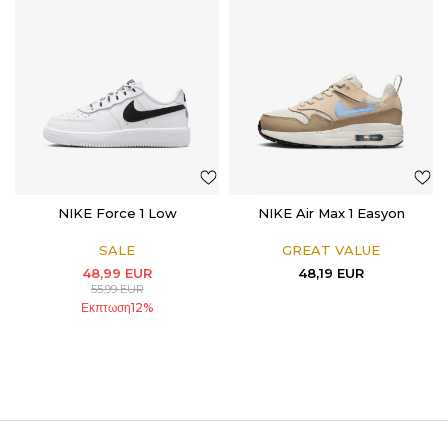
NIKE Force 1 Low
NIKE Air Max 1 Easyon
SALE
GREAT VALUE
48,99
EUR
48,19
EUR
55,99
EUR
Εκπτωση
12
%