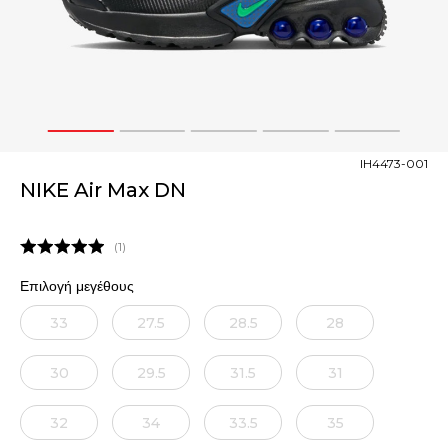
1
2
3
4
5
IH4473-001
NIKE Air Max DN
1
Επιλογή μεγέθους
33
27.5
28.5
28
30
29.5
31.5
31
32
34
33.5
35