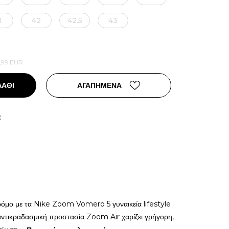
1
42
42.5
43
,99
EUR
ΛΑΘΙ
ΑΓΑΠΗΜΕΝΑ
:
ρόμο με τα Nike Zoom Vomero 5 γυναικεία lifestyle
αντικραδασμική προστασία Zoom Air χαρίζει γρήγορη,