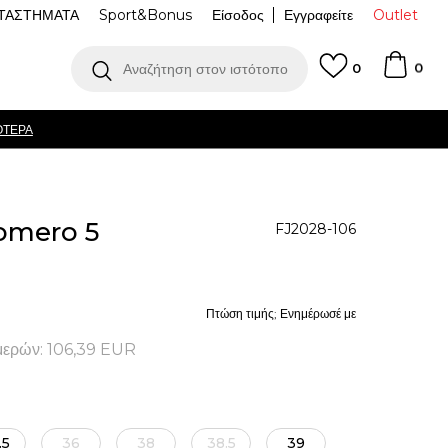
ΤΑΣΤΗΜΑΤΑ
Sport&Bonus
Είσοδος
Εγγραφείτε
Outlet
0
Αναζήτηση στον ιστότοπο
0
ΌΤΕΡΑ
omero 5
FJ2028-106
Πτώση τιμής; Ενημέρωσέ με
μερών:
106,39
EUR
.5
36
38
38.5
39