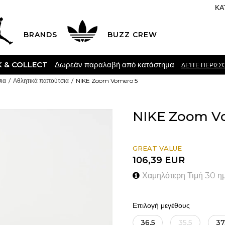
ΚΑ
BRANDS
BUZZ CREW
K & COLLECT
Δωρεάν παραλαβή από κατάστημα
ΔΕΊΤΕ ΠΕΡΙΣΣ
ια
Αθλητικά παπούτσια
NIKE Zoom Vomero 5
NIKE Zoom V
GREAT VALUE
106,39
EUR
Χαμηλότερη Τιμή 30 η
Επιλογή μεγέθους
36.5
35.5
37