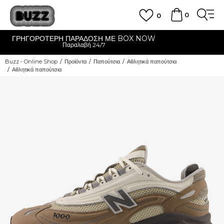
0
0
Ε BOX NOW
CLICK & COLLECT
Δωρεάν παραλαβή από κατάστ
Buzz - Online Shop
Προϊόντα
Παπούτσια
Αθλητικά παπούτσια
Αθλητικά παπούτσια