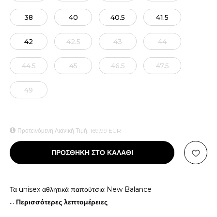
38
40
40.5
41.5
42
42.5
43
44
44.5
45
46.5
47.5
49
Προτεινόμενη Λιανική Τιμή:
169,99
EUR
ΠΡΟΣΘΗΚΗ ΣΤΟ ΚΑΛΑΘΙ
Τα unisex αθλητικά παπούτσια New Balance
...
Περισσότερες λεπτομέρειες