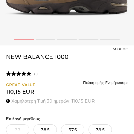
1
2
3
4
5
M1000C
NEW BALANCE 1000
1
Πτώση τιμής; Ενημέρωσέ με
GREAT VALUE
110,15
EUR
Χαμηλότερη Τιμή 30 ημερών:
110,15
EUR
Επιλογή μεγέθους
37
38.5
37.5
39.5