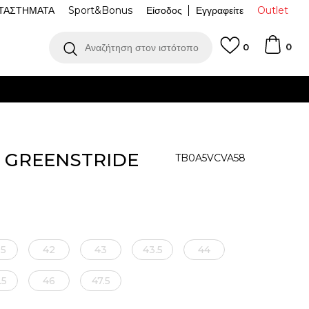
ΤΑΣΤΗΜΑΤΑ
Sport&Bonus
Είσοδος
Εγγραφείτε
Outlet
0
Αναζήτηση στον ιστότοπο
0
 GREENSTRIDE
TB0A5VCVA58
.5
42
43
43.5
44
.5
46
47.5