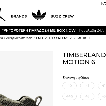
ΚΑ
BRANDS
BUZZ CREW
ΓΡΗΓΟΡΟΤΕΡΗ ΠΑΡΑΔΟΣΗ ΜΕ BOX NOW
Παραλαβή 24/7
ια
Αθλητικά παπούτσια
TIMBERLAND GREENSTRIDE MOTION 6
TIMBERLAND
MOTION 6
Επιλογή μεγέθους
40
41
41
44.5
45
45