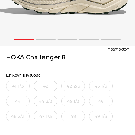
1
2
3
4
5
1168716-JDT
HOKA Challenger 8
Επιλογή μεγέθους
41 1/3
42
42 2/3
43 1/3
44
44 2/3
45 1/3
46
46 2/3
47 1/3
48
49 1/3