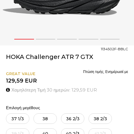
1
2
3
4
5
1134502F-BBLC
HOKA Challenger ATR 7 GTX
Πτώση τιμής; Ενημέρωσέ με
GREAT VALUE
129,59
EUR
Χαμηλότερη Τιμή 30 ημερών:
129,59
EUR
Επιλογή μεγέθους
37 1/3
38
36 2/3
38 2/3
39 1/3
40
40 2/3
41 1/3