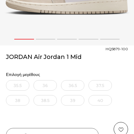
1
2
3
4
5
HQ5879-100
JORDAN Air Jordan 1 Mid
Επιλογή μεγέθους
35.5
36
36.5
37.5
38
38.5
39
40