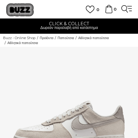
0
0
CLICK & COLLECT
Δωρεάν παραλαβή από κατάστημα
Buzz - Online Shop
Προϊόντα
Παπούτσια
Αθλητικά παπούτσια
Αθλητικά παπούτσια