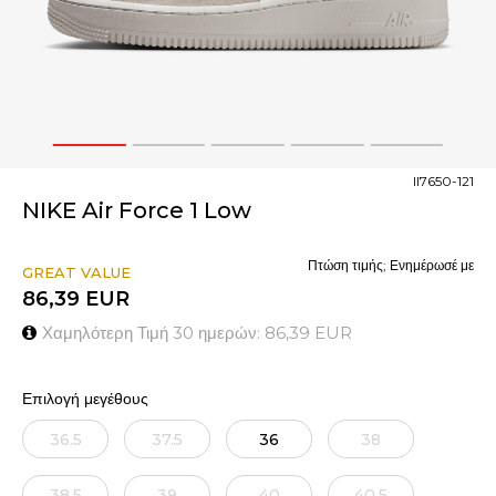
1
2
3
4
5
II7650-121
NIKE Air Force 1 Low
Πτώση τιμής; Ενημέρωσέ με
GREAT VALUE
86,39
EUR
Χαμηλότερη Τιμή 30 ημερών:
86,39
EUR
Επιλογή μεγέθους
36.5
37.5
36
38
38.5
39
40
40.5