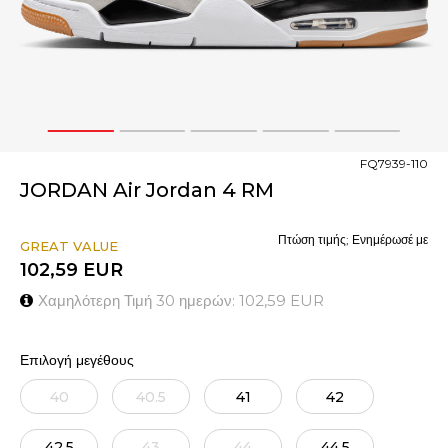
1
2
3
4
5
FQ7939-110
JORDAN Air Jordan 4 RM
Πτώση τιμής; Ενημέρωσέ με
GREAT VALUE
102,59
EUR
Χαμηλότερη Τιμή 30 ημερών:
102,59
EUR
Επιλογή μεγέθους
40
40.5
41
42
42.5
43
44
44.5