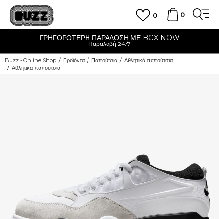
0
0
ΓΡΗΓΟΡΟΤΕΡΗ ΠΑΡΑΔΟΣΗ ΜΕ BOX NOW
Παραλαβή 24/7
Buzz - Online Shop
Προϊόντα
Παπούτσια
Αθλητικά παπούτσια
Αθλητικά παπούτσια