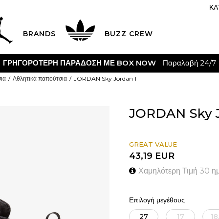
ΚΑ
BRANDS
BUZZ CREW
CLICK & COLLEC
ια
Αθλητικά παπούτσια
JORDAN Sky Jordan 1
JORDAN Sky J
GREAT VALUE
43,19
EUR
Χαμηλότερη Τιμή 30 η
Επιλογή μεγέθους
27
17
18