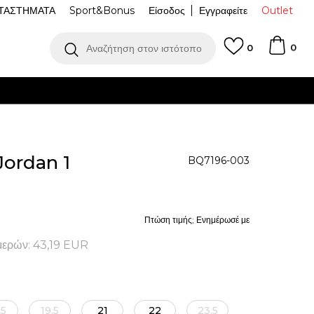
ΤΑΣΤΗΜΑΤΑ
Sport&Bonus
Είσοδος
Εγγραφείτε
Outlet
0
Αναζήτηση στον ιστότοπο
0
T
Δωρεάν παραλαβή από κατάστημα
ΔΕΊΤΕ ΠΕΡΙΣΣΌΤΕΡΑ
ordan 1
BQ7196-003
Πτώση τιμής; Ενημέρωσέ με
μερών:
43,19
EUR
.5
19.5
21
22
23.5